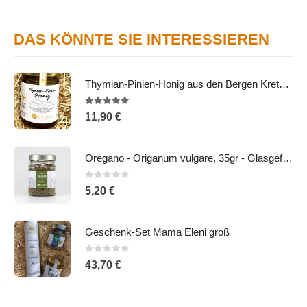
DAS KÖNNTE SIE INTERESSIEREN
Thymian-Pinien-Honig aus den Bergen Kretas, 450g - Glasgefäß
5.00
out of 5
11,90
€
Oregano - Origanum vulgare, 35gr - Glasgefäß
0
out of 5
5,20
€
Geschenk-Set Mama Eleni groß
0
out of 5
43,70
€