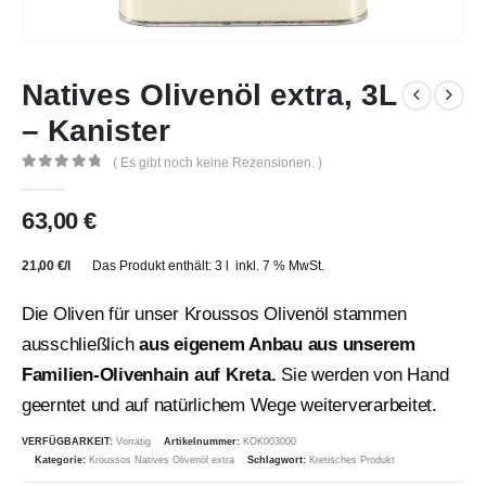
Natives Olivenöl extra, 3L
– Kanister
( Es gibt noch keine Rezensionen. )
0
out of 5
63,00
€
21,00
€
/
l
Das Produkt enthält: 3
l
inkl. 7 % MwSt.
Die Oliven für unser Kroussos Olivenöl stammen
ausschließlich
aus eigenem Anbau aus unserem
Familien-Olivenhain auf Kreta.
Sie werden von Hand
geerntet und auf natürlichem Wege weiterverarbeitet.
VERFÜGBARKEIT:
Vorrätig
Artikelnummer:
KOK003000
Kategorie:
Kroussos Natives Olivenöl extra
Schlagwort:
Kretisches Produkt